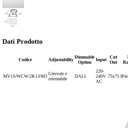
Dati Prodotto
Dimmable
Cut
Codice
Adjustability
Input
Option
Out
Ra
220-
Girevole e
MV1S/WCW/2K13/M3
DALI
240V
75x75
IP4
orientabile
AC