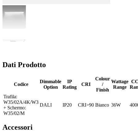
Dati Prodotto
Colour
Dimmable
IP
Wattage
C
Codice
CRI
/
Option
Rating
Range
Ran
Finish
Trafila:
W35/02A/4K/W3
DALI
IP20
CRI>90
Bianco
36W
400
+ Schermo:
W35/02/M
Accessori